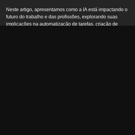
Neste artigo, apresentamos como a IA está impactando o
futuro do trabalho e das profissões, explorando suas
implicações na automatização de tarefas, criação de
novas profissões, questões éticas, necessidade de
aprendizado contínuo e adaptação das habilidades
profissionais. Nós destacamos a importância de manter a
humanização no ambiente de trabalho, mesmo com a
implementação da IA, e enfatizamos a necessidade de
capacitação e treinamento contínuo para profissionais e
empresas. Por fim, reforçamos que a IA não apenas
representa uma transformação, mas também uma grande
oportunidade de crescimento e inovação para aqueles
que estiverem dispostos a se adaptar a este novo
cenário.