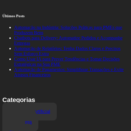
Últimos Posts
Automação na Indústria: Soluções Práticas para PMEs que
Produzem Bens
Chatbots para Delivery: Automatize Pedidos e Acompanhe
Entregas
Automação de Relatórios: Tenha Dados Claros e Precisos
Sem Esforço Extra
Como Usar IA para Prever Tendências e Tomar Decisões
Estratégicas na Sua PME
Automação de Pagamentos: Simplifique Transações e Evite
Atrasos Financeiros
Categorias
Inteligência Artificial
Marketing
WordPress
SEO