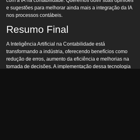
com a IA na contabilidade. Queremos ouvir suas opiniões
e sugestões para melhorar ainda mais a integração da IA
nos processos contábeis.
Resumo Final
A Inteligência Artificial na Contabilidade está
transformando a indústria, oferecendo benefícios como
redução de erros, aumento da eficiência e melhorias na
tomada de decisões. A implementação dessa tecnologia
requer planejamento cuidadoso e investimento em
educação e treinamento, mas as recompensas são
significativas. Os profissionais de contabilidade precisam
estar preparados para as próximas mudanças e se
adaptar a essas mudanças para se manterem
competitivos no futuro. A IA é, portanto, uma ferramenta
poderosa que, quando implementada corretamente, pode
levar a contabilidade a um novo nível de eficiência e
precisão.